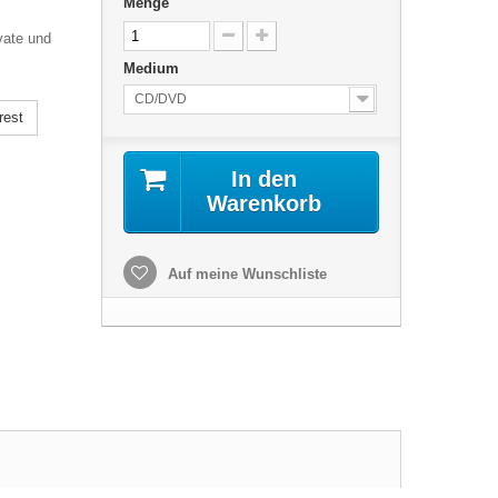
Menge
vate und
Medium
CD/DVD
rest
In den
Warenkorb
Auf meine Wunschliste