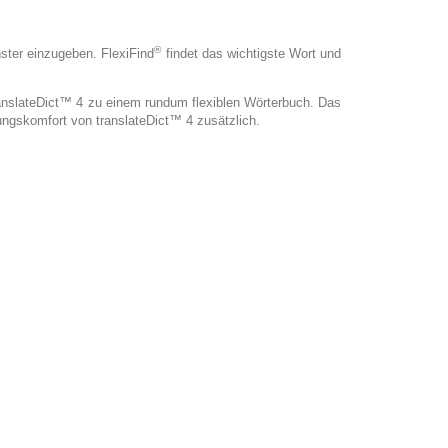
®
ster einzugeben. FlexiFind
findet das wichtigste Wort und
anslateDict™ 4 zu einem rundum flexiblen Wörterbuch. Das
gskomfort von translateDict™ 4 zusätzlich.