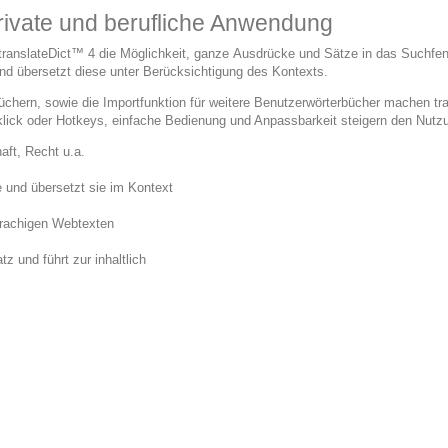
private und berufliche Anwendung
translateDict™ 4 die Möglichkeit, ganze Ausdrücke und Sätze in das Suchfen
und übersetzt diese unter Berücksichtigung des Kontexts.
hern, sowie die Importfunktion für weitere Benutzerwörterbücher machen tr
ck oder Hotkeys, einfache Bedienung und Anpassbarkeit steigern den Nutzun
aft, Recht u.a.
e und übersetzt sie im Kontext
prachigen Webtexten
z und führt zur inhaltlich